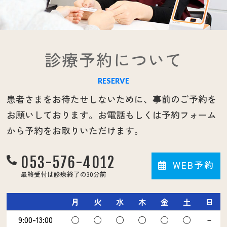
診療予約について
RESERVE
患者さまをお待たせしないために、事前のご予約を
お願いしております。お電話もしくは予約フォーム
から予約をお取りいただけます。
053-576-4012
WEB予約
最終受付は診療終了の30分前
月
火
水
木
金
土
日
9:00-13:00
◯
◯
◯
◯
◯
◯
－