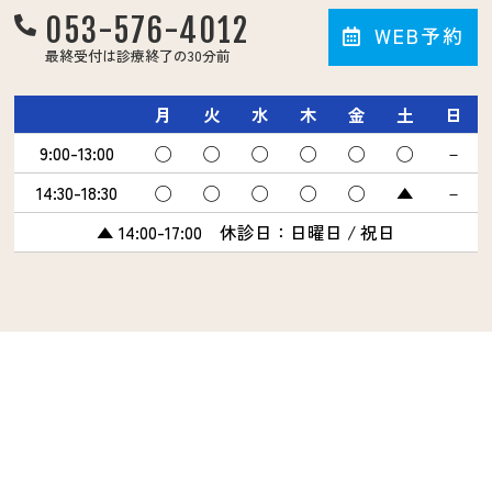
053-576-4012
WEB予約
最終受付は診療終了の30分前
月
火
水
木
金
土
日
9:00-13:00
◯
◯
◯
◯
◯
◯
－
14:30-18:30
◯
◯
◯
◯
◯
▲
－
▲ 14:00-17:00 休診日：日曜日 / 祝日